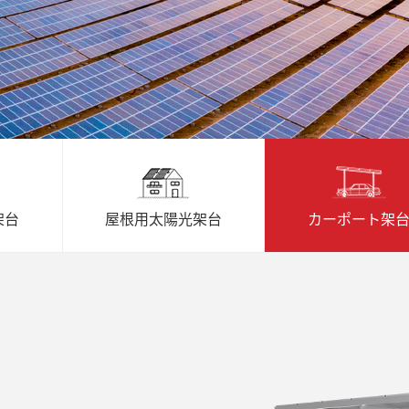
架台
屋根用太陽光架台
カーポート架