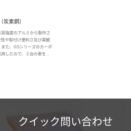
（炭素鋼）
は高強度のアルミから製作さ
全性や取付け便利さ及び美観
。また、GSシリーズのカーポ
採用したので、２台の車を自
により、最大限のスペース節
品質も保証できる。
クイック問い合わせ