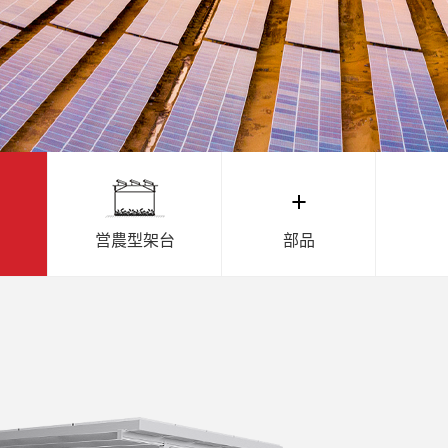
台
営農型架台
部品