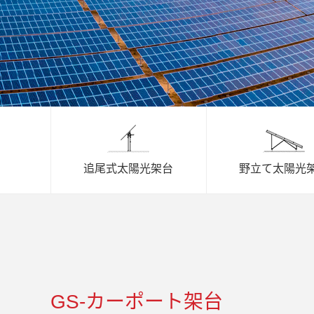
追尾式太陽光架台
野立て太陽光
GS-カーポート架台