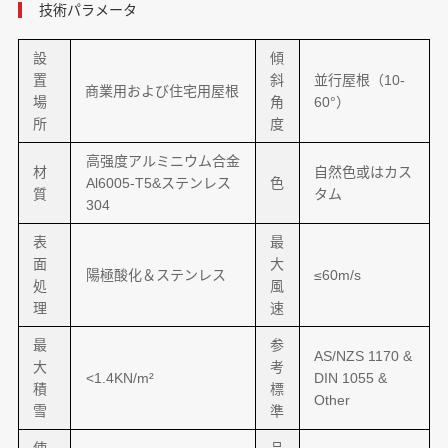
技術パラメータ
設
傾
置
斜
並行屋根（10-
商業用および住宅用屋根
場
角
60°）
所
度
高强度アルミニウム合金
材
自然色或はカス
Al6005-T5&ステンレス
色
質
タム
304
表
最
面
大
陽極酸化＆ステンレス
≤60m/s
処
風
理
速
最
参
AS/NZS 1170 &
大
考
<1.4KN/m²
DIN 1055 &
積
標
Other
雪
準
使
品