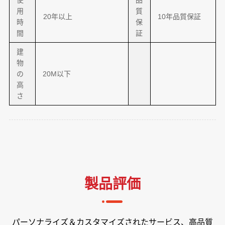
用
質
20年以上
10年品質保証
時
保
間
証
建
物
の
20M以下
高
さ
製品評価
ェ
パーソナライズ＆カスタマイズされたサービス、高品質