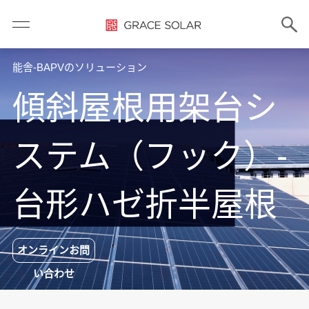
能舎-BAPVのソリューション
傾斜屋根用架台シ
ステム（フック）-
台形ハゼ折半屋根
オンラインお問
い合わせ