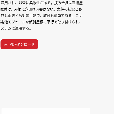
に適用され、非常に柔軟性がある。挟み金具は直接屋
で取付け、屋根に穴開け必要はない。案件の状況と客
と無し両方とも対応可能で、取付も簡単である。フレ
陽電池モジュールを傾斜屋根に平行で取り付けられ、
システムに適用する。
PDFダンロード