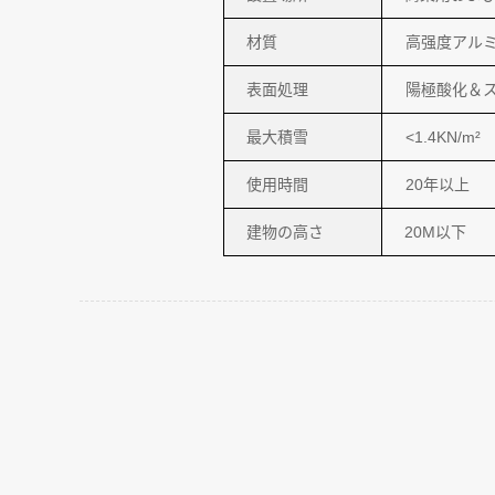
材質
高强度アルミニ
表面処理
陽極酸化＆
最大積雪
<1.4KN/m²
使用時間
20年以上
建物の⾼さ
20M以下