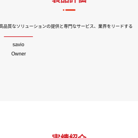
13年以来、当社とグレースソーラーは多くのプロジェクトに協力してきま
グレースソーラーのチームは専門な知識、豊富な業界経験と誠実なサー
ロジェクトが非常に良い成果が得られ、当社に大きな利益と価値をもた
レースソーラーは長期的に協力に値するパートナーであると確信していま
Moira
Managing Director