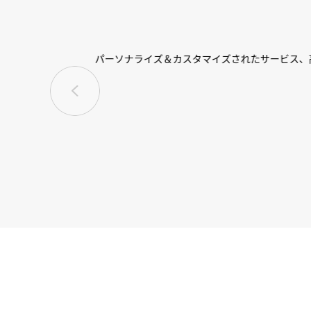
20
協力期間中、
当社のすべてのプ
グ