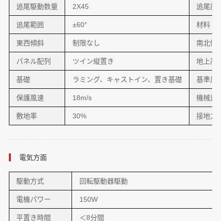
追尾駆動数量
2X45
追尾設
追尾範囲
±60°
材料
東西傾斜
制限なし
南北傾
パネル配列
ツイン縦置き
地上高
基礎
ラミング、キャストイン、置き基礎
基準風
保護風速
18m/s
機械追
敷地率
30%
接地方
電気方面
駆動方式
回転駆動器駆動
電機パワー
150W
平置き時間
＜8分間