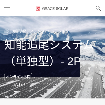
能知-知能追尾システムのソリューション
知能追尾システム
（単独型）- 2P
オンラインお問
い合わせ