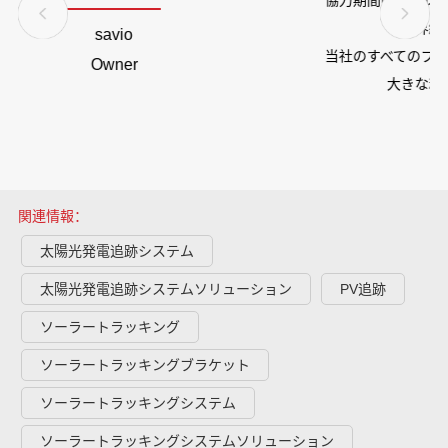
協力期間中、グレースソーラーのチームは専門な知識、豊富な業
界経験と誠実なサービスを利用し、
当社のすべてのプロジェクトが非常に良い成果が得られ、当社に
大きな利益と価値をもたらしてくれました。
グレースソーラーは長期的に協力に値するパートナーであると確
信しています。
Moira
ManagingDirector
関連情報：
太陽光発電追跡システム