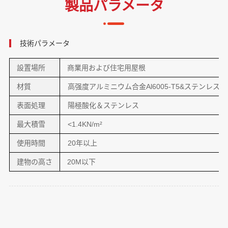
製品パラメータ
技術パラメータ
設置場所
商業用および住宅用屋根
材質
高强度アルミニウム合金Al6005-T5&ステンレス30
表面処理
陽極酸化＆ステンレス
最大積雪
<1.4KN/m²
使用時間
20年以上
建物の⾼さ
20M以下