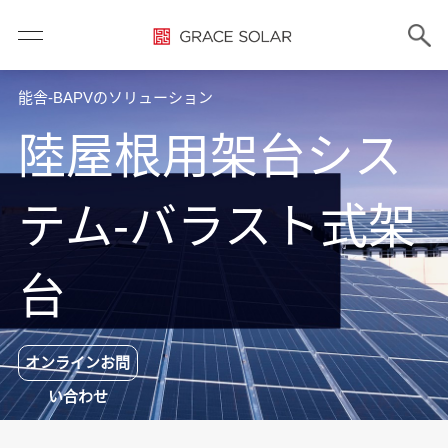
能舎-BAPVのソリューション
陸屋根用架台シス
テム-バラスト式架
台
オンラインお問
い合わせ