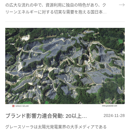
の広大な流れの中で、資源利用に独自の特色があり、ク
リーンエネルギーに対する切実な需要を抱える国日本
は、エネルギー転換の道路を積極的に模索している。農
業太陽光発電分野の最前線陣地で、国瑞能は卓越した実
力と革新的な方案により、注目される成功モデルを作り
上げ、現地の持続可能な発展に力強い原動力を注ぎ込ん
でいる。効果と利益が顕著で、営農型太陽光発電は農耕
と高効率発電を両立する 太陽光発電+農業の組み合わせ
は多くのメリットを示している。農業と発電の協同に
お...
ブランド影響力連合発動: 20以上のメディアで世界に推薦されたグレースソーラー
2024-11-28
グレースソーラは太陽光発電業界の大手メディアである