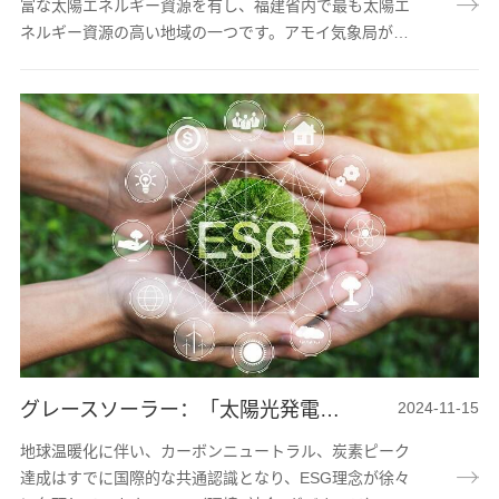
富な太陽エネルギー資源を有し、福建省内で最も太陽エ
ネルギー資源の高い地域の一つです。アモイ気象局が発
表した気候公報によると、わが市の年間有効日照時間は
大体1800時間です。近年のモニタリングデータを見る
と、アモイの光発電の年間最大利用時間数は800時間～
1300時間です。「自然条件任せ」、屋根に「発電所」
を建設し、屋根分布式太陽光システムの光資源と空き工
場の屋根を十分に利用して太陽光発電を行うことで、毎
年の工場用電気支出を節約できるだけでなく、自...
グレースソーラー：「太陽光発電ブルー」が「エコグリーン」に力を与え、炭素ゼロネットエネルギーの未来を共に創造
2024-11-15
地球温暖化に伴い、カーボンニュートラル、炭素ピーク
達成はすでに国際的な共通認識となり、ESG理念が徐々