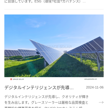
に台頭しています。ESG（環境?社会?ガバナンス）と
は、環境問題や社会問題、コーポレートガバナンスを優
先する投資原則の略称です。グリーンエネルギーと環境
保護はESG（環境?社会?ガバナンス）の「E」次元に属
しています。グレースソーラーはグリーン発展を高度に
重視し、「ゼロ炭素に国境がなく、瑞能は万社を献上す
る」という企業ビジョンを堅持し、「双炭素」目標に積
極的に対応しています。グレースソーラーはI...
デジタルインテリジェンスが先導、品質が輝きを生み | グレースソーラーISOの3つのシステム認証を取得し、国能の国際的な強さを際立たせている
2024-11-06
デジタルインテリジェンスが先導し、クオリティが輝き
を生み出します。グレースソーラーは厳格な品質検査と