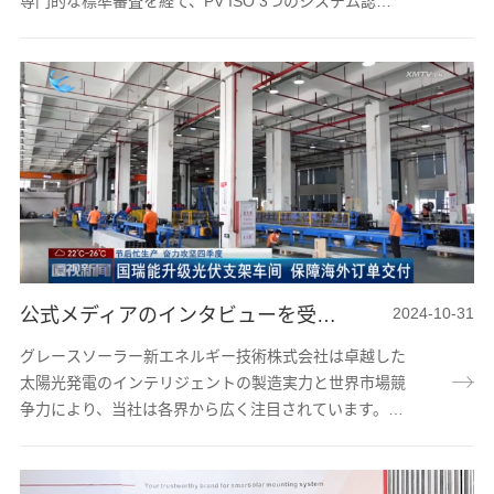
専門的な標準審査を経て、PV ISO 3つのシステム認証
を取得しました。業界のリーダーとして、グレースソー
ラーは「品質第一、顧客第一、環境にやさしい、従業員
本位」の標準要求の下で、PV業界のデジタルインテリ
ジェンス変革の先駆者として、新しい品質生産性の発展
を目標に全力を尽くしています。 グレースソーラーは
PV業界の先駆者として、極端な気候条件の中で差別化
されたテストを行っています。16年間、業界を...
公式メディアのインタビューを受け|グレースソーラーの太陽光発電インテリジェンスによりの新しい優姿
2024-10-31
グレースソーラー新エネルギー技術株式会社は卓越した
太陽光発電のインテリジェントの製造実力と世界市場競
争力により、当社は各界から広く注目されています。10
月のアモイTVニュースチャンネルで、グレースソーラ
ーを重要な報道対象として、太陽光発電分野における最
新の成果と将来の展望を紹介しました。グレースソーラ