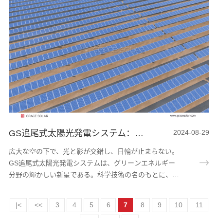
ギーによって生まれ、光を制御して行く」というブラン
ド精神を持ち、太陽光発電産業のグリーン発展をリード
しています。会場では世界各地から出展者やお客様が後
を絶たず、グレースソーラーの展示ブース前に足を止...
GS追尾式太陽光発電システム：光の下で科学技術の詩を書く
2024-08-29
広大な空の下で、光と影が交錯し、日輪が止まらない。
GS追尾式太陽光発電システムは、グリーンエネルギー
分野の輝かしい新星である。科学技術の名のもとに、グ
リーンエコの壮麗な詩が描かれている。 生産ラインは
スマートに向かって、テクノロジーの波に向かっている
|<
<<
3
4
5
6
7
8
9
10
11
ここ数年来、デジタル化の波の勢いと人工知能技術の急