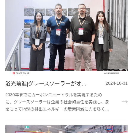
ーは、太陽光発電技術に特化したハイテク企業として、
品質、イノベーション、インテリジェンスに常にこだわ
っています。グレースソーラーの生産工場では、自動圧
延機と大型レーザー装置が効率的に稼動し、高速炭素...
浴光前進|グレースソーラーがオーストラリアAll Energyに華麗に登場
2024-10-31
2030年までにカーボンニュートラルを実現するため
に、グレースソーラーは企業の社会的責任を実践し、身
をもって地球の排出エネルギーの炭素削減に力を尽くし
ます。グレースソーラーは高尖精企業の模範として、太
陽光発電業界の発展を使命とし、新エネルギー業界で輝
き、先導的な技術、革新的な製品、人間的なサービスで