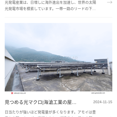
光発電産業は、日増しに海外進出を加速し、世界の太陽
光発電市場を模索しています。一帯一路のリードの下、
中国とタイの貿易は密接になり、中国企業のタイ進出を
推進しています。タイのエネルギー構造は天然ガス、石
油、石炭が主であります。近年、タイ政府は新エネルギ
ーの発展を積極的に推進し、太陽光発電企業の発展のた
めに良好な基礎を築いています。赤道近くに位置し、日
照時間が長く、タイは太陽エネルギー資源に恵まれてい
ます。これは太陽光発電に良好な条件を提供していま
す...
見つめる光マクロ|海滄工業の屋根に太陽光発電の賛歌
2024-11-15
日当たりが強いほど発電量が多くなります。アモイは豊