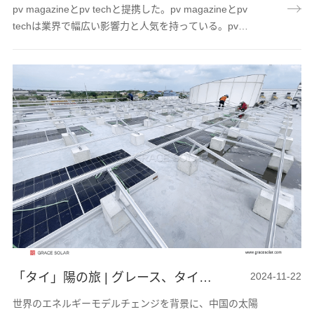
pv magazineとpv techと提携した。pv magazineとpv
techは業界で幅広い影響力と人気を持っている。pv
magazineは20年近く業界に深く携わっており、世界の
太陽光発電業界で最も権威のあるメディアです。pv
techは太陽光発電業界で10年以上の経験を持っており、
様々な有名な国のサイトをカバーし、ウェブサイトのヒ
ット率は200万近くに達している。 彼らは業界情報の発
信者であるだけでなく、技術革新の推進者であり、市...
「タイ」陽の旅 | グレース、タイと手を携えて太陽光発電の新たな青写真を描く
2024-11-22
世界のエネルギーモデルチェンジを背景に、中国の太陽