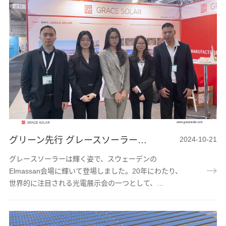
国別のないゼロカーボン壮大な目標を実現するために持
続的に力を与えます。2024年10月23日、グレースソー
ラーはオーストラリアのAll Energy展示会に華麗に登場
しました。All Energyは南...
グリーン先行 グレースソーラーが輝くスウェーデンElmassanに登場
2024-10-21
グレースソーラーは輝く姿で、スウェーデンの
Elmassan会場に輝いて登場しました。20年にわたり、
世界的に注目される光電展示会の一つとして、
Elmassanは業界のエリートと先端技術を集め、10月16
日から17日までスウェーデンで開催されました。太陽
光発電業界の先鋒としてグレースソーラーは、「エネル