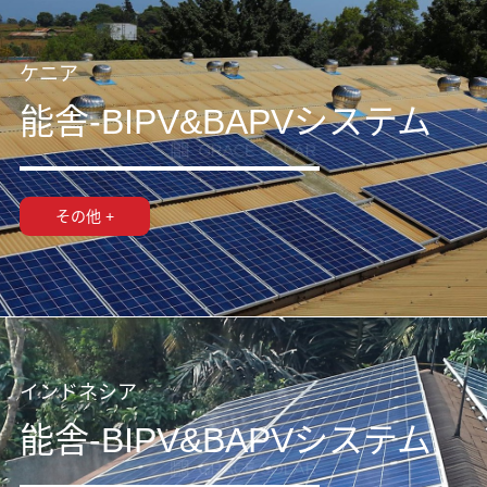
ケニア
能舎-BIPV&BAPVシステム
その他 +
インドネシア
能舎-BIPV&BAPVシステム