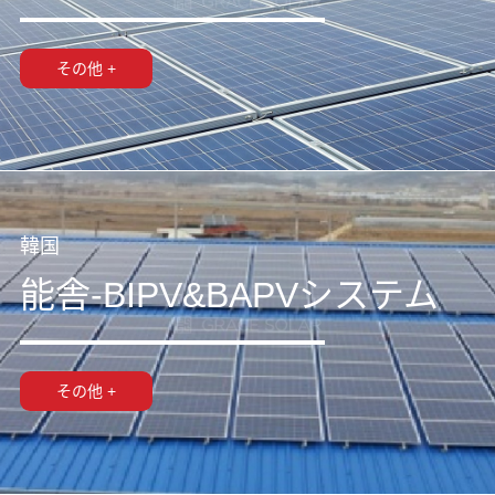
その他 +
韓国
能舎-BIPV&BAPVシステム
その他 +