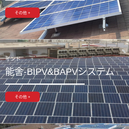
その他 +
インド
能舎-BIPV&BAPVシステム
その他 +