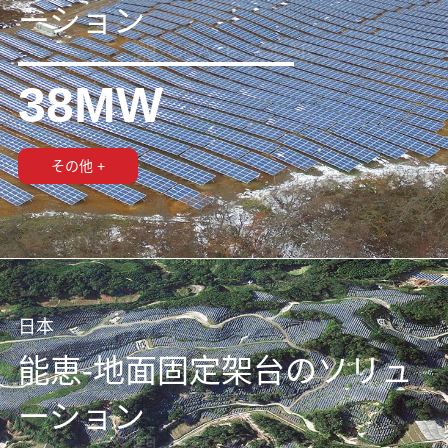
ーション
38MW
その他 +
日本
能恵-地面固定架台のソリュ
ーション