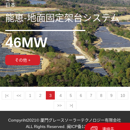
日本
能恵-地面固定架台システム
46MW
その他 +
|<
<<
1
2
3
4
5
6
7
8
9
10
>>
>|
Compyriht2021© 厦門グレースソーラーテクノロジー有限会社
ALL Rights Reserved.
闽ICP备12009324号
連絡先