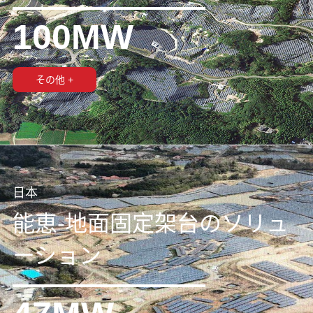
100MW
その他 +
日本
能恵-地面固定架台のソリュ
ーション