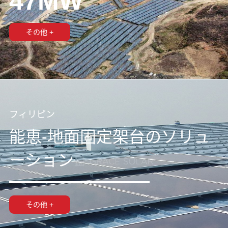
47MW
その他 +
フィリピン
能恵-地面固定架台のソリュ
ーション
その他 +