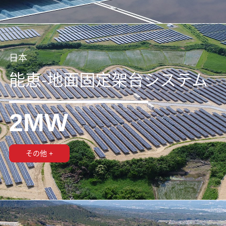
日本
能恵-地面固定架台システム
2MW
その他 +